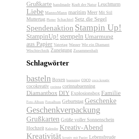
Grußkarte
Leuchtturm
handmade
Kraft der Natur
Liebe
maritim
Meer
Mit Stil
MannoMann
Setz die Segel
Muttertag
Schachtel
Plotter
Stampin Up!
Spendenaktion
stempeln
StampinUp!
Umarmung
aus Papier
Vatertag
Wasser
Wie ein Diamant
Zuneigung
Wischtechnik
Zusammenhalt
Schlagwörter
basteln
Boxen
coco
buenning
coco.kreativ
cocokreativ
corinnabuenning
corinna
Diamantbox
DIY
Familie
Explosionsbox
Geschenke
Geburtstag
Foto-Album
Fotoalbum
Geschenkverpackung
Grußkarten
Grüße voller Sonnenschein
Kreativ-Abend
Hochzeit
Kalender
Kreativität
Lebensfreude
kreativ mit Papier