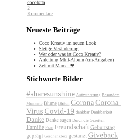
cocolotta
2
Kommentare
Neueste Beiträge
Coco Kreativ im neuen Look
Stetige Veränderung
Wer oder was ist Coco Kreativ?
Anleitung Mini-Album (cm-Angaben)
Zeit mit Mama. ❤
Stichworte Bilder
#sharesunshine
Aufmunterung
Besondere
Corona
Corona-
Blume
Blüten
Momente
Virus
Covid-19
dankbar
Dankbarkeit
Danke
Danke sagen
Durch die Gezeiten
Freundschaft
Familie
Geburtstag
Frau
Giveback
geprägt
gestanzt
Geschenkbox