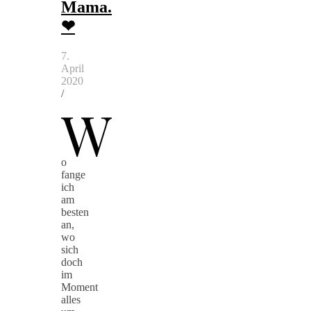
Mama.
❤
7.
April
2020
/
W
o
fange
ich
am
besten
an,
wo
sich
doch
im
Moment
alles