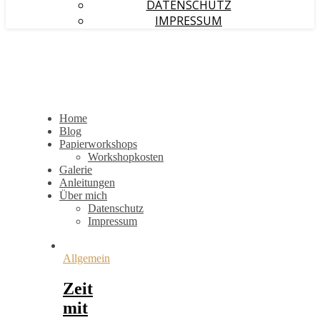
DATENSCHUTZ
IMPRESSUM
Home
Blog
Papierworkshops
Workshopkosten
Galerie
Anleitungen
Über mich
Datenschutz
Impressum
Allgemein
Zeit
mit