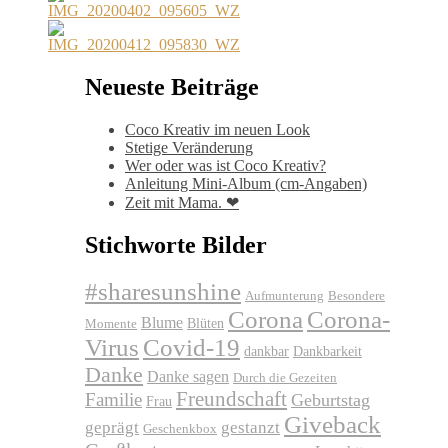
Neueste Beiträge
Coco Kreativ im neuen Look
Stetige Veränderung
Wer oder was ist Coco Kreativ?
Anleitung Mini-Album (cm-Angaben)
Zeit mit Mama. ❤
Stichworte Bilder
#sharesunshine
Aufmunterung
Besondere
Corona
Corona-
Blume
Blüten
Momente
Virus
Covid-19
dankbar
Dankbarkeit
Danke
Danke sagen
Durch die Gezeiten
Freundschaft
Familie
Geburtstag
Frau
Giveback
geprägt
gestanzt
Geschenkbox