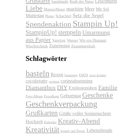
Grußkarte
Leuchtturm
handmade
Kraft der Natur
Liebe
maritim
Meer
Mit Stil
MannoMann
Setz die Segel
Muttertag
Schachtel
Plotter
Stampin Up!
Spendenaktion
stempeln
StampinUp!
Umarmung
aus Papier
Vatertag
Wasser
Wie ein Diamant
Zuneigung
Wischtechnik
Zusammenhalt
Schlagwörter
basteln
Boxen
coco
buenning
coco.kreativ
cocokreativ
corinnabuenning
corinna
Diamantbox
DIY
Familie
Explosionsbox
Geschenke
Geburtstag
Foto-Album
Fotoalbum
Geschenkverpackung
Grußkarten
Grüße voller Sonnenschein
Kreativ-Abend
Hochzeit
Kalender
Kreativität
Lebensfreude
kreativ mit Papier