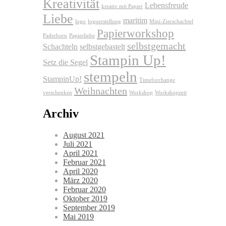
Kreativität
Lebensfreude
kreativ mit Papier
Liebe
maritim
logo
logoerstellung
Mini-Zierschachtel
Papierworkshop
Paderborn
Papierliebe
selbstgemacht
Schachteln
selbstgebastelt
Stampin Up!
Setz die Segel
stempeln
StampinUp!
Timeforchange
Weihnachten
verschenken
Workshop
Workshopzeit
Archiv
August 2021
Juli 2021
April 2021
Februar 2021
April 2020
März 2020
Februar 2020
Oktober 2019
September 2019
Mai 2019