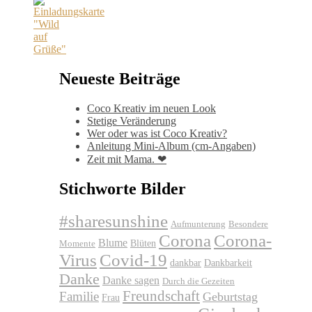
Neueste Beiträge
Coco Kreativ im neuen Look
Stetige Veränderung
Wer oder was ist Coco Kreativ?
Anleitung Mini-Album (cm-Angaben)
Zeit mit Mama. ❤
Stichworte Bilder
#sharesunshine
Aufmunterung
Besondere
Corona
Corona-
Blume
Blüten
Momente
Virus
Covid-19
dankbar
Dankbarkeit
Danke
Danke sagen
Durch die Gezeiten
Freundschaft
Familie
Geburtstag
Frau