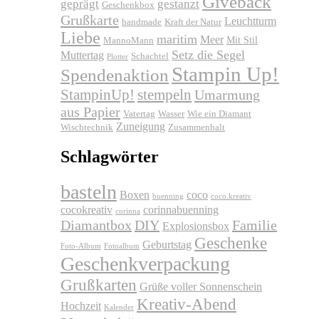
Giveback
geprägt
gestanzt
Geschenkbox
Grußkarte
Leuchtturm
handmade
Kraft der Natur
Liebe
maritim
Meer
Mit Stil
MannoMann
Setz die Segel
Muttertag
Schachtel
Plotter
Stampin Up!
Spendenaktion
stempeln
StampinUp!
Umarmung
aus Papier
Vatertag
Wasser
Wie ein Diamant
Zuneigung
Wischtechnik
Zusammenhalt
Schlagwörter
basteln
Boxen
coco
buenning
coco.kreativ
cocokreativ
corinnabuenning
corinna
Diamantbox
DIY
Familie
Explosionsbox
Geschenke
Geburtstag
Foto-Album
Fotoalbum
Geschenkverpackung
Grußkarten
Grüße voller Sonnenschein
Kreativ-Abend
Hochzeit
Kalender