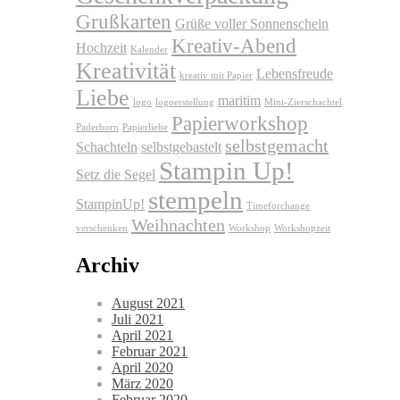
Grußkarten
Grüße voller Sonnenschein
Kreativ-Abend
Hochzeit
Kalender
Kreativität
Lebensfreude
kreativ mit Papier
Liebe
maritim
logo
logoerstellung
Mini-Zierschachtel
Papierworkshop
Paderborn
Papierliebe
selbstgemacht
Schachteln
selbstgebastelt
Stampin Up!
Setz die Segel
stempeln
StampinUp!
Timeforchange
Weihnachten
verschenken
Workshop
Workshopzeit
Archiv
August 2021
Juli 2021
April 2021
Februar 2021
April 2020
März 2020
Februar 2020