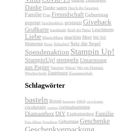
dankbar
Dankbarkeit
Danke
Danke sagen
Durch die Gezeiten
Freundschaft
Familie
Geburtstag
Frau
Giveback
geprägt
gestanzt
Geschenkbox
Grußkarte
Leuchtturm
handmade
Kraft der Natur
Liebe
maritim
Meer
Mit Stil
MannoMann
Setz die Segel
Muttertag
Schachtel
Plotter
Stampin Up!
Spendenaktion
stempeln
StampinUp!
Umarmung
aus Papier
Vatertag
Wasser
Wie ein Diamant
Zuneigung
Wischtechnik
Zusammenhalt
Schlagwörter
basteln
Boxen
coco
buenning
coco.kreativ
cocokreativ
corinnabuenning
corinna
Diamantbox
DIY
Familie
Explosionsbox
Geschenke
Geburtstag
Foto-Album
Fotoalbum
Geschenkverpackung