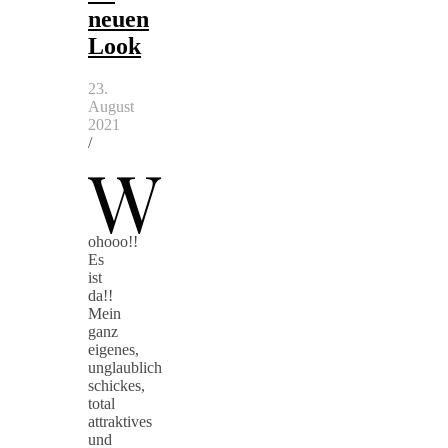
neuen
Look
23.
August
2021
/
W
ohooo!!
Es
ist
da!!
Mein
ganz
eigenes,
unglaublich
schickes,
total
attraktives
und