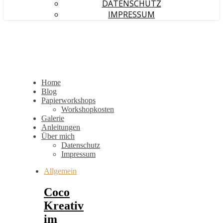
DATENSCHUTZ
IMPRESSUM
Home
Blog
Papierworkshops
Workshopkosten
Galerie
Anleitungen
Über mich
Datenschutz
Impressum
Allgemein
Coco
Kreativ
im