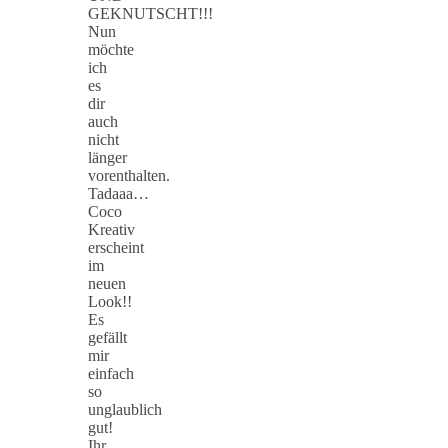
GEKNUTSCHT!!!
Nun
möchte
ich
es
dir
auch
nicht
länger
vorenthalten.
Tadaaa…
Coco
Kreativ
erscheint
im
neuen
Look!!
Es
gefällt
mir
einfach
so
unglaublich
gut!
Ihr