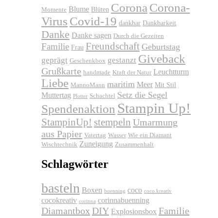
Corona
Corona-
Blume
Blüten
Momente
Virus
Covid-19
dankbar
Dankbarkeit
Danke
Danke sagen
Durch die Gezeiten
Freundschaft
Familie
Geburtstag
Frau
Giveback
geprägt
gestanzt
Geschenkbox
Grußkarte
Leuchtturm
handmade
Kraft der Natur
Liebe
maritim
Meer
Mit Stil
MannoMann
Setz die Segel
Muttertag
Schachtel
Plotter
Stampin Up!
Spendenaktion
stempeln
StampinUp!
Umarmung
aus Papier
Vatertag
Wasser
Wie ein Diamant
Zuneigung
Wischtechnik
Zusammenhalt
Schlagwörter
basteln
Boxen
coco
buenning
coco.kreativ
cocokreativ
corinnabuenning
corinna
Diamantbox
DIY
Familie
Explosionsbox