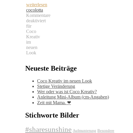
weiterlesen
cocolotta
Kommentare
deaktiviert
für
Coco
Kreativ
im
neuen
Look
Neueste Beiträge
Coco Kreativ im neuen Look
Stetige Veränderung
Wer oder was ist Coco Kreativ?
Anleitung Mini-Album (cm-Angaben)
Zeit mit Mama. ❤
Stichworte Bilder
#sharesunshine
Aufmunterung
Besondere