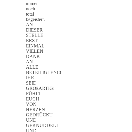
immer
noch
total
begeistert.
AN
DIESER
STELLE
ERST
EINMAL
VIELEN
DANK
AN
ALLE
BETEILIGTEN!!!
IHR
SEID
GROßARTIG!
FÜHLT
EUCH
VON
HERZEN
GEDRÜCKT
UND
GEKNUDDELT
UND