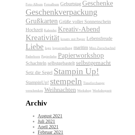
Geschenke
Geburtstag
Foto-Album
Fotoalbum
Geschenkverpackung
Grußkarten
Grüße voller Sonnenschein
Kreativ-Abend
Hochzeit
Kalender
Kreativität
Lebensfreude
kreativ mit Papier
Liebe
maritim
logo
logoerstellung
Mini-Zierschachtel
Papierworkshop
Paderborn
Papierliebe
selbstgemacht
Schachteln
selbstgebastelt
Stampin Up!
Setz die Segel
stempeln
StampinUp!
Timeforchange
Weihnachten
verschenken
Workshop
Workshopzeit
Archiv
August 2021
Juli 2021
April 2021
Februar 2021