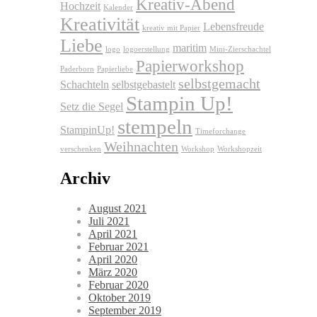
Kreativ-Abend
Hochzeit
Kalender
Kreativität
Lebensfreude
kreativ mit Papier
Liebe
maritim
logo
logoerstellung
Mini-Zierschachtel
Papierworkshop
Paderborn
Papierliebe
selbstgemacht
Schachteln
selbstgebastelt
Stampin Up!
Setz die Segel
stempeln
StampinUp!
Timeforchange
Weihnachten
verschenken
Workshop
Workshopzeit
Archiv
August 2021
Juli 2021
April 2021
Februar 2021
April 2020
März 2020
Februar 2020
Oktober 2019
September 2019