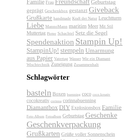
Freundschaft
Familie
Geburtstag
Frau
Giveback
geprägt
gestanzt
Geschenkbox
Grußkarte
Leuchtturm
handmade
Kraft der Natur
Liebe
maritim
Meer
Mit Stil
MannoMann
Setz die Segel
Muttertag
Schachtel
Plotter
Stampin Up!
Spendenaktion
stempeln
StampinUp!
Umarmung
aus Papier
Vatertag
Wasser
Wie ein Diamant
Zuneigung
Wischtechnik
Zusammenhalt
Schlagwörter
basteln
Boxen
coco
buenning
coco.kreativ
cocokreativ
corinnabuenning
corinna
Diamantbox
DIY
Familie
Explosionsbox
Geschenke
Geburtstag
Foto-Album
Fotoalbum
Geschenkverpackung
Grußkarten
Grüße voller Sonnenschein