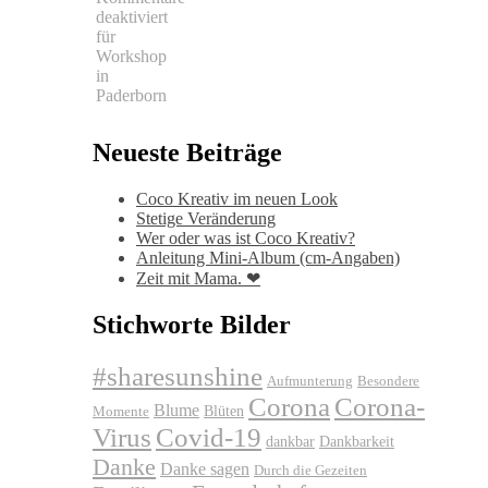
deaktiviert
für
Workshop
in
Paderborn
Neueste Beiträge
Coco Kreativ im neuen Look
Stetige Veränderung
Wer oder was ist Coco Kreativ?
Anleitung Mini-Album (cm-Angaben)
Zeit mit Mama. ❤
Stichworte Bilder
#sharesunshine
Aufmunterung
Besondere
Corona
Corona-
Blume
Blüten
Momente
Virus
Covid-19
dankbar
Dankbarkeit
Danke
Danke sagen
Durch die Gezeiten