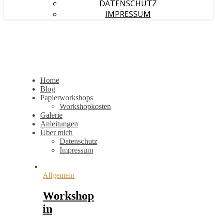
DATENSCHUTZ
IMPRESSUM
Home
Blog
Papierworkshops
Workshopkosten
Galerie
Anleitungen
Über mich
Datenschutz
Impressum
Allgemein
Workshop
in