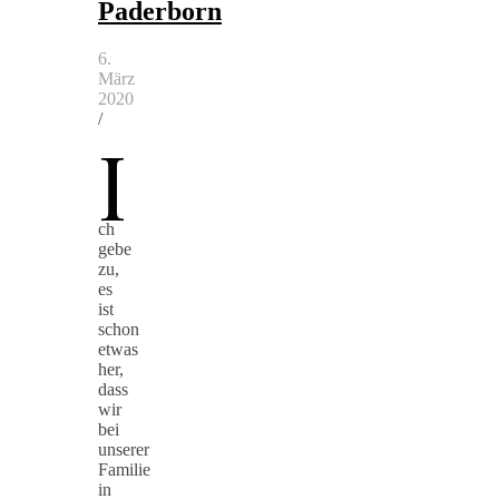
Paderborn
6.
März
2020
/
I
ch
gebe
zu,
es
ist
schon
etwas
her,
dass
wir
bei
unserer
Familie
in