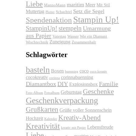
Liebe
maritim
Meer
Mit Stil
MannoMann
Setz die Segel
Muttertag
Schachtel
Plotter
Stampin Up!
Spendenaktion
stempeln
StampinUp!
Umarmung
aus Papier
Vatertag
Wasser
Wie ein Diamant
Zuneigung
Wischtechnik
Zusammenhalt
Schlagwörter
basteln
Boxen
coco
buenning
coco.kreativ
cocokreativ
corinnabuenning
corinna
Diamantbox
DIY
Familie
Explosionsbox
Geschenke
Geburtstag
Foto-Album
Fotoalbum
Geschenkverpackung
Grußkarten
Grüße voller Sonnenschein
Kreativ-Abend
Hochzeit
Kalender
Kreativität
Lebensfreude
kreativ mit Papier
Liebe