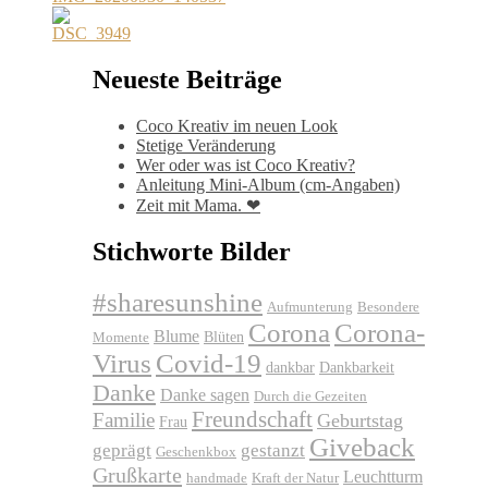
Neueste Beiträge
Coco Kreativ im neuen Look
Stetige Veränderung
Wer oder was ist Coco Kreativ?
Anleitung Mini-Album (cm-Angaben)
Zeit mit Mama. ❤
Stichworte Bilder
#sharesunshine
Aufmunterung
Besondere
Corona
Corona-
Blume
Blüten
Momente
Virus
Covid-19
dankbar
Dankbarkeit
Danke
Danke sagen
Durch die Gezeiten
Freundschaft
Familie
Geburtstag
Frau
Giveback
geprägt
gestanzt
Geschenkbox
Grußkarte
Leuchtturm
handmade
Kraft der Natur