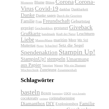
Corona
Corona-
Blume
Blüten
Momente
Virus
Covid-19
dankbar
Dankbarkeit
Danke
Danke sagen
Durch die Gezeiten
Freundschaft
Familie
Geburtstag
Frau
Giveback
geprägt
gestanzt
Geschenkbox
Grußkarte
Leuchtturm
handmade
Kraft der Natur
Liebe
maritim
Meer
Mit Stil
MannoMann
Setz die Segel
Muttertag
Schachtel
Plotter
Stampin Up!
Spendenaktion
stempeln
StampinUp!
Umarmung
aus Papier
Vatertag
Wasser
Wie ein Diamant
Zuneigung
Wischtechnik
Zusammenhalt
Schlagwörter
basteln
Boxen
coco
buenning
coco.kreativ
cocokreativ
corinnabuenning
corinna
Diamantbox
DIY
Familie
Explosionsbox