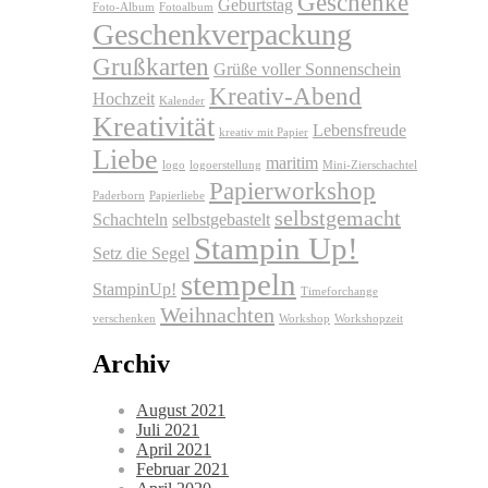
Geschenke
Geburtstag
Foto-Album
Fotoalbum
Geschenkverpackung
Grußkarten
Grüße voller Sonnenschein
Kreativ-Abend
Hochzeit
Kalender
Kreativität
Lebensfreude
kreativ mit Papier
Liebe
maritim
logo
logoerstellung
Mini-Zierschachtel
Papierworkshop
Paderborn
Papierliebe
selbstgemacht
Schachteln
selbstgebastelt
Stampin Up!
Setz die Segel
stempeln
StampinUp!
Timeforchange
Weihnachten
verschenken
Workshop
Workshopzeit
Archiv
August 2021
Juli 2021
April 2021
Februar 2021