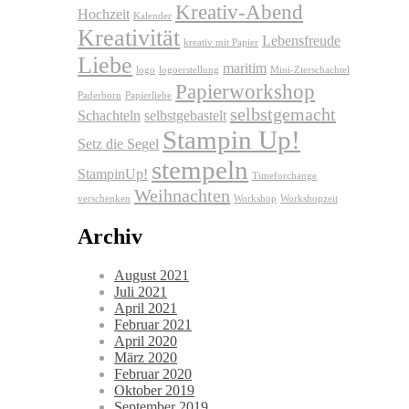
Kreativ-Abend
Hochzeit
Kalender
Kreativität
Lebensfreude
kreativ mit Papier
Liebe
maritim
logo
logoerstellung
Mini-Zierschachtel
Papierworkshop
Paderborn
Papierliebe
selbstgemacht
Schachteln
selbstgebastelt
Stampin Up!
Setz die Segel
stempeln
StampinUp!
Timeforchange
Weihnachten
verschenken
Workshop
Workshopzeit
Archiv
August 2021
Juli 2021
April 2021
Februar 2021
April 2020
März 2020
Februar 2020
Oktober 2019
September 2019