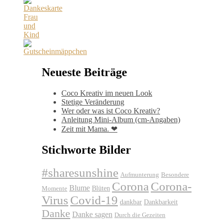
Neueste Beiträge
Coco Kreativ im neuen Look
Stetige Veränderung
Wer oder was ist Coco Kreativ?
Anleitung Mini-Album (cm-Angaben)
Zeit mit Mama. ❤
Stichworte Bilder
#sharesunshine
Aufmunterung
Besondere
Corona
Corona-
Blume
Blüten
Momente
Virus
Covid-19
dankbar
Dankbarkeit
Danke
Danke sagen
Durch die Gezeiten