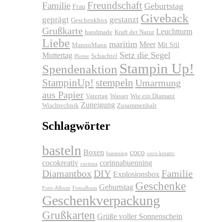
Freundschaft
Familie
Geburtstag
Frau
Giveback
geprägt
gestanzt
Geschenkbox
Grußkarte
Leuchtturm
handmade
Kraft der Natur
Liebe
maritim
Meer
Mit Stil
MannoMann
Setz die Segel
Muttertag
Schachtel
Plotter
Stampin Up!
Spendenaktion
stempeln
StampinUp!
Umarmung
aus Papier
Vatertag
Wasser
Wie ein Diamant
Zuneigung
Wischtechnik
Zusammenhalt
Schlagwörter
basteln
Boxen
coco
buenning
coco.kreativ
cocokreativ
corinnabuenning
corinna
Diamantbox
DIY
Familie
Explosionsbox
Geschenke
Geburtstag
Foto-Album
Fotoalbum
Geschenkverpackung
Grußkarten
Grüße voller Sonnenschein