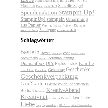
maritim
Meer
Mit Stil
MannoMann
Setz die Segel
Muttertag
Schachtel
Plotter
Stampin Up!
Spendenaktion
stempeln
StampinUp!
Umarmung
aus Papier
Vatertag
Wasser
Wie ein Diamant
Zuneigung
Wischtechnik
Zusammenhalt
Schlagwörter
basteln
Boxen
coco
buenning
coco.kreativ
cocokreativ
corinnabuenning
corinna
Diamantbox
DIY
Familie
Explosionsbox
Geschenke
Geburtstag
Foto-Album
Fotoalbum
Geschenkverpackung
Grußkarten
Grüße voller Sonnenschein
Kreativ-Abend
Hochzeit
Kalender
Kreativität
Lebensfreude
kreativ mit Papier
Liebe
maritim
logo
logoerstellung
Mini-Zierschachtel