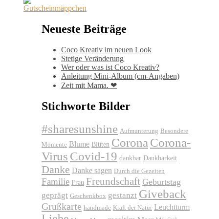
Neueste Beiträge
Coco Kreativ im neuen Look
Stetige Veränderung
Wer oder was ist Coco Kreativ?
Anleitung Mini-Album (cm-Angaben)
Zeit mit Mama. ❤
Stichworte Bilder
#sharesunshine
Aufmunterung
Besondere
Corona
Corona-
Blume
Blüten
Momente
Virus
Covid-19
dankbar
Dankbarkeit
Danke
Danke sagen
Durch die Gezeiten
Freundschaft
Familie
Geburtstag
Frau
Giveback
geprägt
gestanzt
Geschenkbox
Grußkarte
Leuchtturm
handmade
Kraft der Natur
Liebe