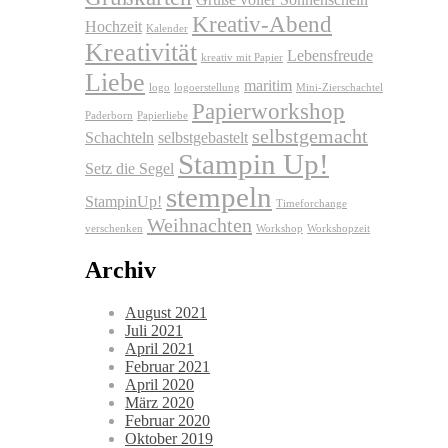
Grüße voller Sonnenschein
Kreativ-Abend
Hochzeit
Kalender
Kreativität
Lebensfreude
kreativ mit Papier
Liebe
maritim
logo
logoerstellung
Mini-Zierschachtel
Papierworkshop
Paderborn
Papierliebe
selbstgemacht
Schachteln
selbstgebastelt
Stampin Up!
Setz die Segel
stempeln
StampinUp!
Timeforchange
Weihnachten
verschenken
Workshop
Workshopzeit
Archiv
August 2021
Juli 2021
April 2021
Februar 2021
April 2020
März 2020
Februar 2020
Oktober 2019