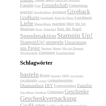
Durch die Gezeiten
Freundschaft
Familie
Geburtstag
Frau
Giveback
geprägt
gestanzt
Geschenkbox
Grußkarte
Leuchtturm
handmade
Kraft der Natur
Liebe
maritim
Meer
Mit Stil
MannoMann
Setz die Segel
Muttertag
Schachtel
Plotter
Stampin Up!
Spendenaktion
stempeln
StampinUp!
Umarmung
aus Papier
Vatertag
Wasser
Wie ein Diamant
Zuneigung
Wischtechnik
Zusammenhalt
Schlagwörter
basteln
Boxen
coco
buenning
coco.kreativ
cocokreativ
corinnabuenning
corinna
Diamantbox
DIY
Familie
Explosionsbox
Geschenke
Geburtstag
Foto-Album
Fotoalbum
Geschenkverpackung
Grußkarten