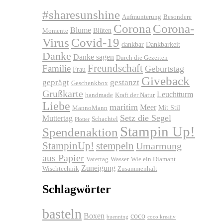
#sharesunshine
Aufmunterung
Besondere
Corona
Corona-
Blume
Blüten
Momente
Virus
Covid-19
dankbar
Dankbarkeit
Danke
Danke sagen
Durch die Gezeiten
Freundschaft
Familie
Geburtstag
Frau
Giveback
geprägt
gestanzt
Geschenkbox
Grußkarte
Leuchtturm
handmade
Kraft der Natur
Liebe
maritim
Meer
Mit Stil
MannoMann
Setz die Segel
Muttertag
Schachtel
Plotter
Stampin Up!
Spendenaktion
stempeln
StampinUp!
Umarmung
aus Papier
Vatertag
Wasser
Wie ein Diamant
Zuneigung
Wischtechnik
Zusammenhalt
Schlagwörter
basteln
Boxen
coco
buenning
coco.kreativ