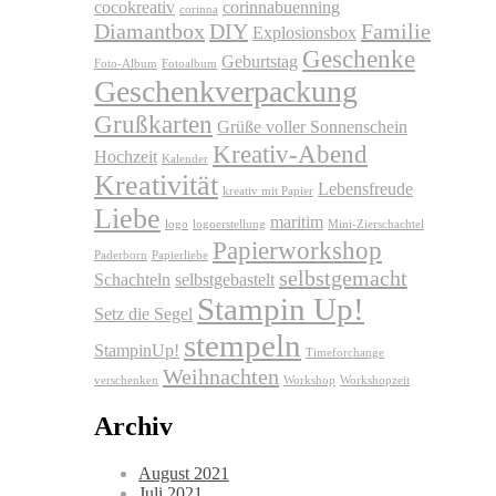
cocokreativ
corinnabuenning
corinna
Diamantbox
DIY
Familie
Explosionsbox
Geschenke
Geburtstag
Foto-Album
Fotoalbum
Geschenkverpackung
Grußkarten
Grüße voller Sonnenschein
Kreativ-Abend
Hochzeit
Kalender
Kreativität
Lebensfreude
kreativ mit Papier
Liebe
maritim
logo
logoerstellung
Mini-Zierschachtel
Papierworkshop
Paderborn
Papierliebe
selbstgemacht
Schachteln
selbstgebastelt
Stampin Up!
Setz die Segel
stempeln
StampinUp!
Timeforchange
Weihnachten
verschenken
Workshop
Workshopzeit
Archiv
August 2021
Juli 2021