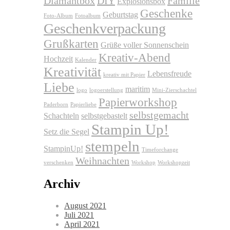
Diamantbox
DIY
Familie
Explosionsbox
Geschenke
Geburtstag
Foto-Album
Fotoalbum
Geschenkverpackung
Grußkarten
Grüße voller Sonnenschein
Kreativ-Abend
Hochzeit
Kalender
Kreativität
Lebensfreude
kreativ mit Papier
Liebe
maritim
logo
logoerstellung
Mini-Zierschachtel
Papierworkshop
Paderborn
Papierliebe
selbstgemacht
Schachteln
selbstgebastelt
Stampin Up!
Setz die Segel
stempeln
StampinUp!
Timeforchange
Weihnachten
verschenken
Workshop
Workshopzeit
Archiv
August 2021
Juli 2021
April 2021