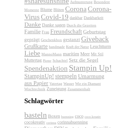
#sharesunshine
Aufmunterung
Besondere
Corona
Corona-
Blume
Blüten
Momente
Virus
Covid-19
dankbar
Dankbarkeit
Danke
Danke sagen
Durch die Gezeiten
Freundschaft
Familie
Geburtstag
Frau
Giveback
geprägt
gestanzt
Geschenkbox
Grußkarte
Leuchtturm
handmade
Kraft der Natur
Liebe
maritim
Meer
Mit Stil
MannoMann
Setz die Segel
Muttertag
Schachtel
Plotter
Stampin Up!
Spendenaktion
stempeln
StampinUp!
Umarmung
aus Papier
Vatertag
Wasser
Wie ein Diamant
Zuneigung
Wischtechnik
Zusammenhalt
Schlagwörter
basteln
Boxen
coco
buenning
coco.kreativ
cocokreativ
corinnabuenning
corinna