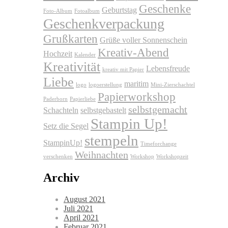
Geschenke
Geburtstag
Foto-Album
Fotoalbum
Geschenkverpackung
Grußkarten
Grüße voller Sonnenschein
Kreativ-Abend
Hochzeit
Kalender
Kreativität
Lebensfreude
kreativ mit Papier
Liebe
maritim
logo
logoerstellung
Mini-Zierschachtel
Papierworkshop
Paderborn
Papierliebe
selbstgemacht
Schachteln
selbstgebastelt
Stampin Up!
Setz die Segel
stempeln
StampinUp!
Timeforchange
Weihnachten
verschenken
Workshop
Workshopzeit
Archiv
August 2021
Juli 2021
April 2021
Februar 2021