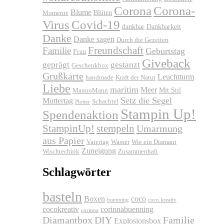
Corona
Corona-
Blume
Blüten
Momente
Virus
Covid-19
dankbar
Dankbarkeit
Danke
Danke sagen
Durch die Gezeiten
Freundschaft
Familie
Geburtstag
Frau
Giveback
geprägt
gestanzt
Geschenkbox
Grußkarte
Leuchtturm
handmade
Kraft der Natur
Liebe
maritim
Meer
Mit Stil
MannoMann
Setz die Segel
Muttertag
Schachtel
Plotter
Stampin Up!
Spendenaktion
stempeln
StampinUp!
Umarmung
aus Papier
Vatertag
Wasser
Wie ein Diamant
Zuneigung
Wischtechnik
Zusammenhalt
Schlagwörter
basteln
Boxen
coco
buenning
coco.kreativ
cocokreativ
corinnabuenning
corinna
Diamantbox
DIY
Familie
Explosionsbox