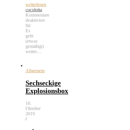
weiterlesen
cocolotta
Kommentare
deaktiviert
für
Es
geht
(etwas
gemäßigt)
weiter…
Allgemein
Sechseckige
Explosionsbox
16.
Oktober
2019
/