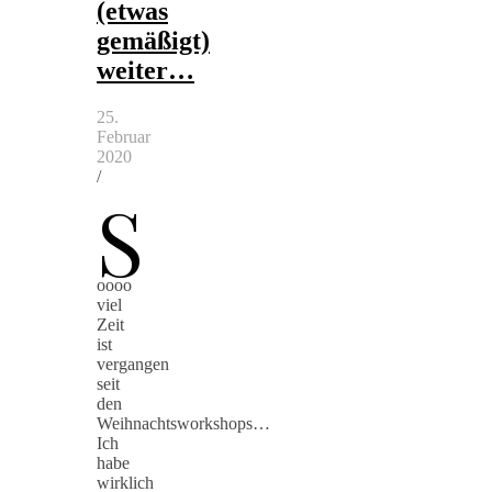
(etwas
gemäßigt)
weiter…
25.
Februar
2020
/
S
oooo
viel
Zeit
ist
vergangen
seit
den
Weihnachtsworkshops…
Ich
habe
wirklich