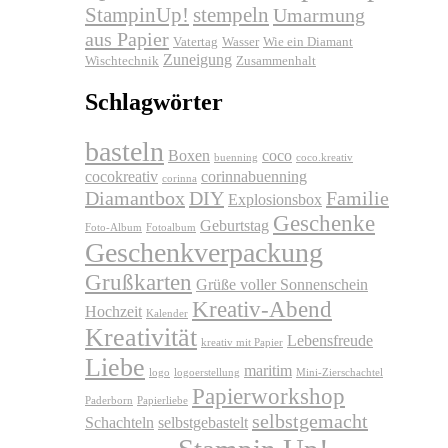
stempeln
StampinUp!
Umarmung
aus Papier
Vatertag
Wasser
Wie ein Diamant
Zuneigung
Wischtechnik
Zusammenhalt
Schlagwörter
basteln
Boxen
coco
buenning
coco.kreativ
cocokreativ
corinnabuenning
corinna
Diamantbox
DIY
Familie
Explosionsbox
Geschenke
Geburtstag
Foto-Album
Fotoalbum
Geschenkverpackung
Grußkarten
Grüße voller Sonnenschein
Kreativ-Abend
Hochzeit
Kalender
Kreativität
Lebensfreude
kreativ mit Papier
Liebe
maritim
logo
logoerstellung
Mini-Zierschachtel
Papierworkshop
Paderborn
Papierliebe
selbstgemacht
Schachteln
selbstgebastelt