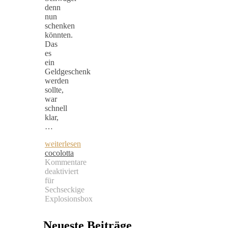
denn
nun
schenken
könnten.
Das
es
ein
Geldgeschenk
werden
sollte,
war
schnell
klar,
…
weiterlesen
cocolotta
Kommentare
deaktiviert
für
Sechseckige
Explosionsbox
Neueste Beiträge