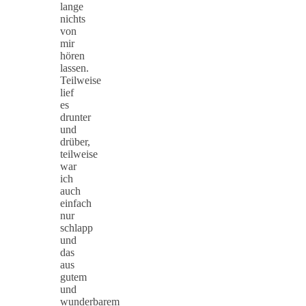
lange
nichts
von
mir
hören
lassen.
Teilweise
lief
es
drunter
und
drüber,
teilweise
war
ich
auch
einfach
nur
schlapp
und
das
aus
gutem
und
wunderbarem