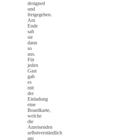
designed
und
freigegeben.
Am
Ende
sah
sie
dann
so
aus.
Für
jeden
Gast
gab
es
mit
der
Einladung
eine
Boardkarte,
welche
die
Anreisenden
selbstverständlich
am