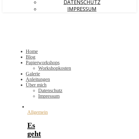
DATENSCHUTZ
IMPRESSUM
Home
Blog
Papierworkshops
Workshopkosten
Galerie
Anleitungen
Über mich
Datenschutz
Impressum
Allgemein
Es
geht