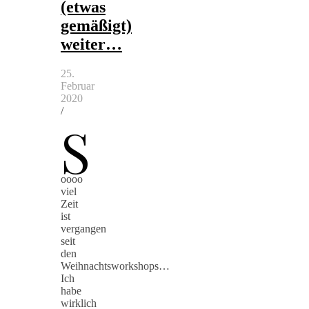
(etwas
gemäßigt)
weiter…
25.
Februar
2020
/
S
oooo
viel
Zeit
ist
vergangen
seit
den
Weihnachtsworkshops…
Ich
habe
wirklich