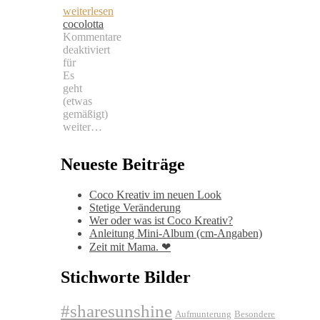
weiterlesen
cocolotta
Kommentare
deaktiviert
für
Es
geht
(etwas
gemäßigt)
weiter…
Neueste Beiträge
Coco Kreativ im neuen Look
Stetige Veränderung
Wer oder was ist Coco Kreativ?
Anleitung Mini-Album (cm-Angaben)
Zeit mit Mama. ❤
Stichworte Bilder
#sharesunshine
Aufmunterung
Besondere