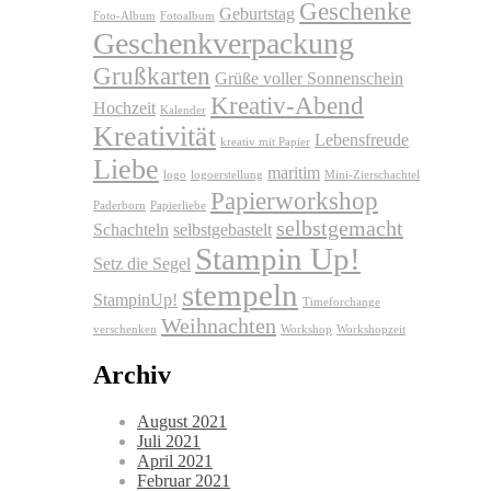
Geschenke
Geburtstag
Foto-Album
Fotoalbum
Geschenkverpackung
Grußkarten
Grüße voller Sonnenschein
Kreativ-Abend
Hochzeit
Kalender
Kreativität
Lebensfreude
kreativ mit Papier
Liebe
maritim
logo
logoerstellung
Mini-Zierschachtel
Papierworkshop
Paderborn
Papierliebe
selbstgemacht
Schachteln
selbstgebastelt
Stampin Up!
Setz die Segel
stempeln
StampinUp!
Timeforchange
Weihnachten
verschenken
Workshop
Workshopzeit
Archiv
August 2021
Juli 2021
April 2021
Februar 2021