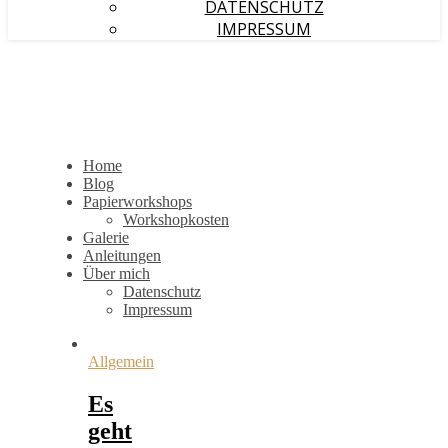
DATENSCHUTZ
IMPRESSUM
Home
Blog
Papierworkshops
Workshopkosten
Galerie
Anleitungen
Über mich
Datenschutz
Impressum
Allgemein
Es
geht