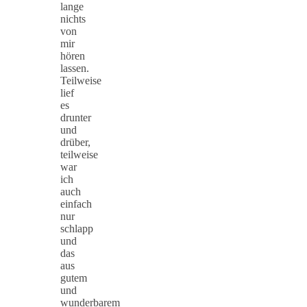
lange
nichts
von
mir
hören
lassen.
Teilweise
lief
es
drunter
und
drüber,
teilweise
war
ich
auch
einfach
nur
schlapp
und
das
aus
gutem
und
wunderbarem