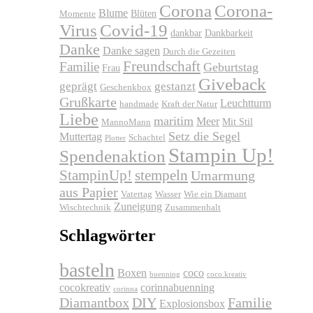
Corona
Corona-
Blume
Blüten
Momente
Virus
Covid-19
dankbar
Dankbarkeit
Danke
Danke sagen
Durch die Gezeiten
Freundschaft
Familie
Geburtstag
Frau
Giveback
geprägt
gestanzt
Geschenkbox
Grußkarte
Leuchtturm
handmade
Kraft der Natur
Liebe
maritim
Meer
Mit Stil
MannoMann
Setz die Segel
Muttertag
Schachtel
Plotter
Stampin Up!
Spendenaktion
stempeln
StampinUp!
Umarmung
aus Papier
Vatertag
Wasser
Wie ein Diamant
Zuneigung
Wischtechnik
Zusammenhalt
Schlagwörter
basteln
Boxen
coco
buenning
coco.kreativ
cocokreativ
corinnabuenning
corinna
Diamantbox
DIY
Familie
Explosionsbox