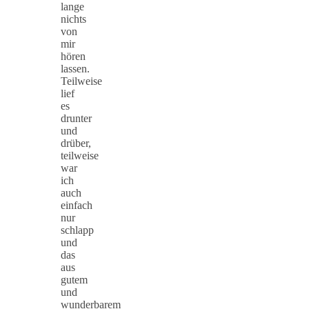
lange
nichts
von
mir
hören
lassen.
Teilweise
lief
es
drunter
und
drüber,
teilweise
war
ich
auch
einfach
nur
schlapp
und
das
aus
gutem
und
wunderbarem