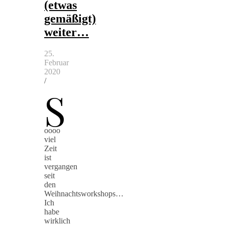
(etwas
gemäßigt)
weiter…
25.
Februar
2020
/
S
oooo
viel
Zeit
ist
vergangen
seit
den
Weihnachtsworkshops…
Ich
habe
wirklich