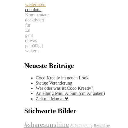
weiterlesen
cocolotta
Kommentare
deaktiviert
für
Es
geht
(etwas
gemäßigt)
weiter…
Neueste Beiträge
Coco Kreativ im neuen Look
Stetige Veränderung
Wer oder was ist Coco Kreativ?
Anleitung Mini-Album (cm-Angaben)
Zeit mit Mama. ❤
Stichworte Bilder
#sharesunshine
Aufmunterung
Besondere