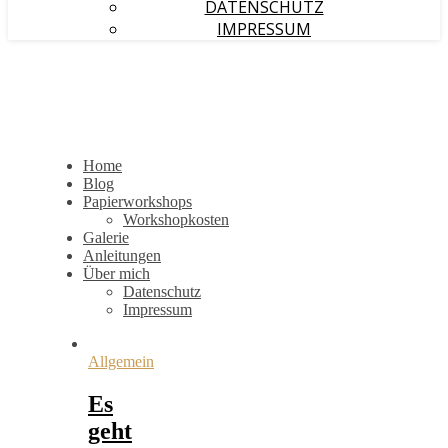
DATENSCHUTZ
IMPRESSUM
Home
Blog
Papierworkshops
Workshopkosten
Galerie
Anleitungen
Über mich
Datenschutz
Impressum
Allgemein
Es
geht