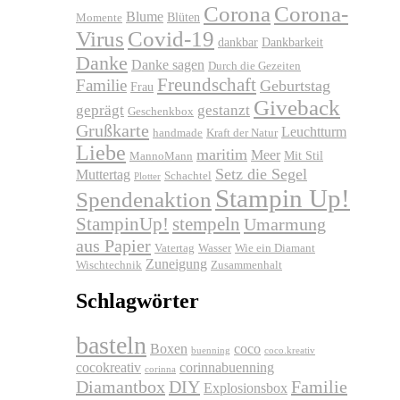
Corona
Corona-
Blume
Blüten
Momente
Virus
Covid-19
dankbar
Dankbarkeit
Danke
Danke sagen
Durch die Gezeiten
Freundschaft
Familie
Geburtstag
Frau
Giveback
geprägt
gestanzt
Geschenkbox
Grußkarte
Leuchtturm
handmade
Kraft der Natur
Liebe
maritim
Meer
Mit Stil
MannoMann
Setz die Segel
Muttertag
Schachtel
Plotter
Stampin Up!
Spendenaktion
stempeln
StampinUp!
Umarmung
aus Papier
Vatertag
Wasser
Wie ein Diamant
Zuneigung
Wischtechnik
Zusammenhalt
Schlagwörter
basteln
Boxen
coco
buenning
coco.kreativ
cocokreativ
corinnabuenning
corinna
Diamantbox
DIY
Familie
Explosionsbox