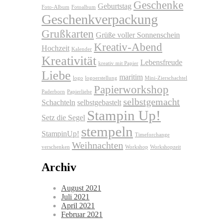
Geschenke
Geburtstag
Foto-Album
Fotoalbum
Geschenkverpackung
Grußkarten
Grüße voller Sonnenschein
Kreativ-Abend
Hochzeit
Kalender
Kreativität
Lebensfreude
kreativ mit Papier
Liebe
maritim
logo
logoerstellung
Mini-Zierschachtel
Papierworkshop
Paderborn
Papierliebe
selbstgemacht
Schachteln
selbstgebastelt
Stampin Up!
Setz die Segel
stempeln
StampinUp!
Timeforchange
Weihnachten
verschenken
Workshop
Workshopzeit
Archiv
August 2021
Juli 2021
April 2021
Februar 2021