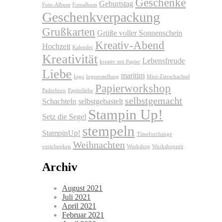
Geschenke
Geburtstag
Foto-Album
Fotoalbum
Geschenkverpackung
Grußkarten
Grüße voller Sonnenschein
Kreativ-Abend
Hochzeit
Kalender
Kreativität
Lebensfreude
kreativ mit Papier
Liebe
maritim
logo
logoerstellung
Mini-Zierschachtel
Papierworkshop
Paderborn
Papierliebe
selbstgemacht
Schachteln
selbstgebastelt
Stampin Up!
Setz die Segel
stempeln
StampinUp!
Timeforchange
Weihnachten
verschenken
Workshop
Workshopzeit
Archiv
August 2021
Juli 2021
April 2021
Februar 2021