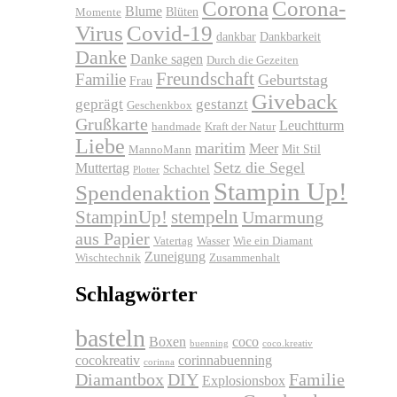
Corona
Corona-
Blume
Blüten
Momente
Virus
Covid-19
dankbar
Dankbarkeit
Danke
Danke sagen
Durch die Gezeiten
Freundschaft
Familie
Geburtstag
Frau
Giveback
geprägt
gestanzt
Geschenkbox
Grußkarte
Leuchtturm
handmade
Kraft der Natur
Liebe
maritim
Meer
Mit Stil
MannoMann
Setz die Segel
Muttertag
Schachtel
Plotter
Stampin Up!
Spendenaktion
stempeln
StampinUp!
Umarmung
aus Papier
Vatertag
Wasser
Wie ein Diamant
Zuneigung
Wischtechnik
Zusammenhalt
Schlagwörter
basteln
Boxen
coco
buenning
coco.kreativ
cocokreativ
corinnabuenning
corinna
Diamantbox
DIY
Familie
Explosionsbox