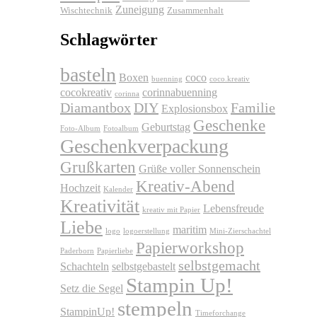
Zuneigung
Wischtechnik
Zusammenhalt
Schlagwörter
basteln
Boxen
coco
buenning
coco.kreativ
cocokreativ
corinnabuenning
corinna
Diamantbox
DIY
Familie
Explosionsbox
Geschenke
Geburtstag
Foto-Album
Fotoalbum
Geschenkverpackung
Grußkarten
Grüße voller Sonnenschein
Kreativ-Abend
Hochzeit
Kalender
Kreativität
Lebensfreude
kreativ mit Papier
Liebe
maritim
logo
logoerstellung
Mini-Zierschachtel
Papierworkshop
Paderborn
Papierliebe
selbstgemacht
Schachteln
selbstgebastelt
Stampin Up!
Setz die Segel
stempeln
StampinUp!
Timeforchange