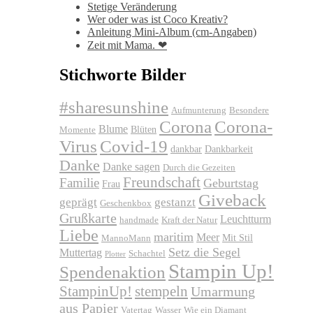
Stetige Veränderung
Wer oder was ist Coco Kreativ?
Anleitung Mini-Album (cm-Angaben)
Zeit mit Mama. ❤
Stichworte Bilder
#sharesunshine
Aufmunterung
Besondere
Corona
Corona-
Blume
Blüten
Momente
Virus
Covid-19
dankbar
Dankbarkeit
Danke
Danke sagen
Durch die Gezeiten
Freundschaft
Familie
Geburtstag
Frau
Giveback
geprägt
gestanzt
Geschenkbox
Grußkarte
Leuchtturm
handmade
Kraft der Natur
Liebe
maritim
Meer
Mit Stil
MannoMann
Setz die Segel
Muttertag
Schachtel
Plotter
Stampin Up!
Spendenaktion
stempeln
StampinUp!
Umarmung
aus Papier
Vatertag
Wasser
Wie ein Diamant