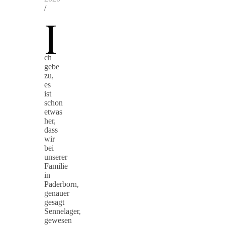
/
I
ch
gebe
zu,
es
ist
schon
etwas
her,
dass
wir
bei
unserer
Familie
in
Paderborn,
genauer
gesagt
Sennelager,
gewesen