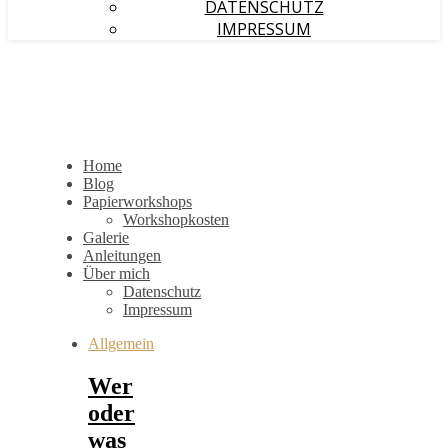
DATENSCHUTZ
IMPRESSUM
Home
Blog
Papierworkshops
Workshopkosten
Galerie
Anleitungen
Über mich
Datenschutz
Impressum
Allgemein
Wer
oder
was