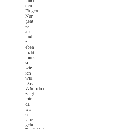
unter
den
Fingern.
Nur
geht
es
ab
und
zu
eben
nicht
immer
so
wie
ich
will.
Das
Würmchen
zeigt
mir
da
wo
es
lang
geht.