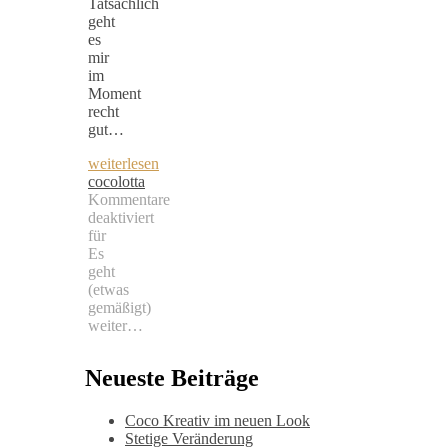
Tatsächlich
geht
es
mir
im
Moment
recht
gut…
weiterlesen
cocolotta
Kommentare
deaktiviert
für
Es
geht
(etwas
gemäßigt)
weiter…
Neueste Beiträge
Coco Kreativ im neuen Look
Stetige Veränderung