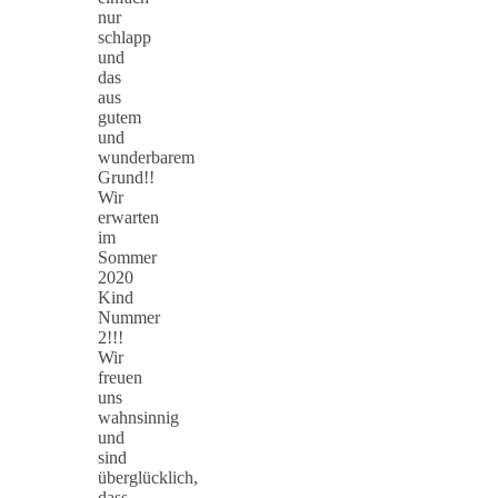
nur
schlapp
und
das
aus
gutem
und
wunderbarem
Grund!!
Wir
erwarten
im
Sommer
2020
Kind
Nummer
2!!!
Wir
freuen
uns
wahnsinnig
und
sind
überglücklich,
dass