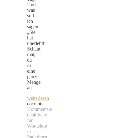
Und
was
soll
ich
sagen:
„Sie
hat
überlebt!“
Schaut
mal,
da
ist
eine
ganze
Menge
an…
weiterlesen
cocolotta
Kommentare
deaktiviert
für
Workshop
in
Paderborn