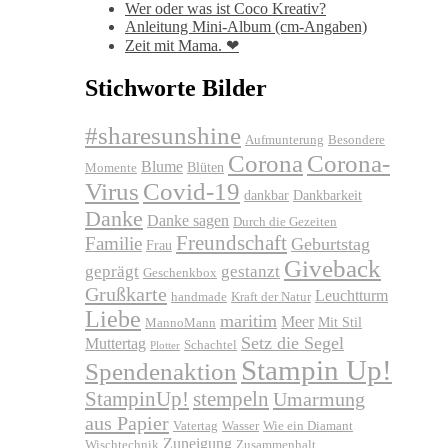
Wer oder was ist Coco Kreativ?
Anleitung Mini-Album (cm-Angaben)
Zeit mit Mama. ❤
Stichworte Bilder
#sharesunshine
Aufmunterung
Besondere
Corona
Corona-
Blume
Blüten
Momente
Virus
Covid-19
dankbar
Dankbarkeit
Danke
Danke sagen
Durch die Gezeiten
Freundschaft
Familie
Geburtstag
Frau
Giveback
geprägt
gestanzt
Geschenkbox
Grußkarte
Leuchtturm
handmade
Kraft der Natur
Liebe
maritim
Meer
Mit Stil
MannoMann
Setz die Segel
Muttertag
Schachtel
Plotter
Stampin Up!
Spendenaktion
stempeln
StampinUp!
Umarmung
aus Papier
Vatertag
Wasser
Wie ein Diamant
Zuneigung
Wischtechnik
Zusammenhalt