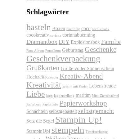
Schlagwörter
basteln
Boxen
coco
buenning
coco.kreativ
cocokreativ
corinnabuenning
corinna
Diamantbox
DIY
Familie
Explosionsbox
Geschenke
Geburtstag
Foto-Album
Fotoalbum
Geschenkverpackung
Grußkarten
Grüße voller Sonnenschein
Kreativ-Abend
Hochzeit
Kalender
Kreativität
Lebensfreude
kreativ mit Papier
Liebe
maritim
logo
logoerstellung
Mini-Zierschachtel
Papierworkshop
Paderborn
Papierliebe
selbstgemacht
Schachteln
selbstgebastelt
Stampin Up!
Setz die Segel
stempeln
StampinUp!
Timeforchange
Weihnachten