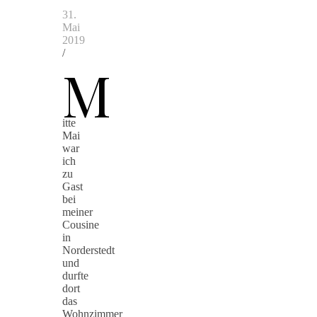
31.
Mai
2019
/
M
itte
Mai
war
ich
zu
Gast
bei
meiner
Cousine
in
Norderstedt
und
durfte
dort
das
Wohnzimmer