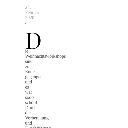
24.
Februar
2020
/
D
ie
Weihnachtsworkshops
sind
zu
Ende
gegangen
und
es
war
sooo
schön!!
Durch
die
Vorbereitung
und