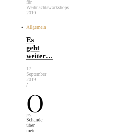
für
Weihnachtsworkshops
2019
Allgemein
Es
geht
weiter…
17.
September
2019
/
O
je,
Schande
über
mein