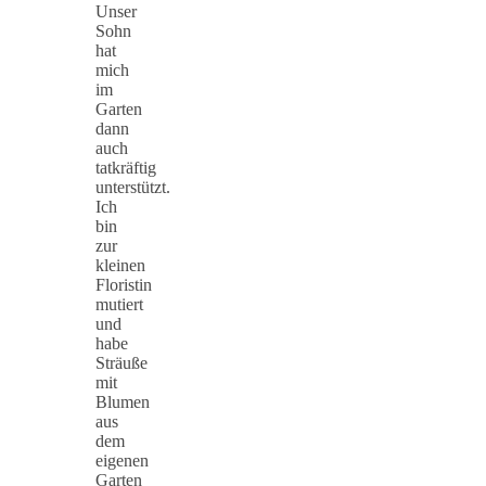
Unser
Sohn
hat
mich
im
Garten
dann
auch
tatkräftig
unterstützt.
Ich
bin
zur
kleinen
Floristin
mutiert
und
habe
Sträuße
mit
Blumen
aus
dem
eigenen
Garten