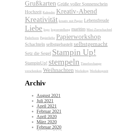
Grußkarten
Grüße voller Sonnenschein
Kreativ-Abend
Hochzeit
Kalender
Kreativität
Lebensfreude
kreativ mit Papier
Liebe
maritim
logo
logoerstellung
Mini-Zierschachtel
Papierworkshop
Paderborn
Papierliebe
selbstgemacht
Schachteln
selbstgebastelt
Stampin Up!
Setz die Segel
stempeln
StampinUp!
Timeforchange
Weihnachten
verschenken
Workshop
Workshopzeit
Archiv
August 2021
Juli 2021
April 2021
Februar 2021
April 2020
März 2020
Februar 2020