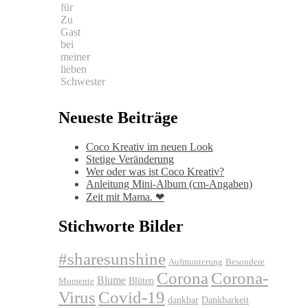
für
Zu
Gast
bei
meiner
lieben
Schwester
Neueste Beiträge
Coco Kreativ im neuen Look
Stetige Veränderung
Wer oder was ist Coco Kreativ?
Anleitung Mini-Album (cm-Angaben)
Zeit mit Mama. ❤
Stichworte Bilder
#sharesunshine
Aufmunterung
Besondere
Corona
Corona-
Blume
Blüten
Momente
Virus
Covid-19
dankbar
Dankbarkeit