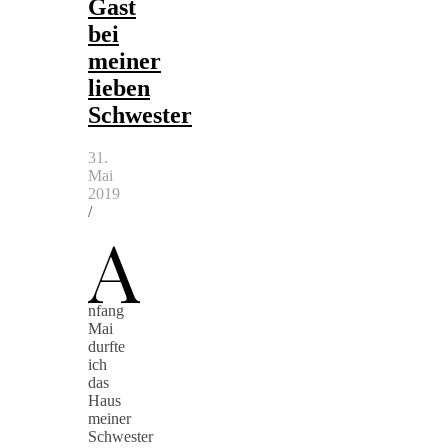
Gast
bei
meiner
lieben
Schwester
31.
Mai
2019
/
A
nfang
Mai
durfte
ich
das
Haus
meiner
Schwester