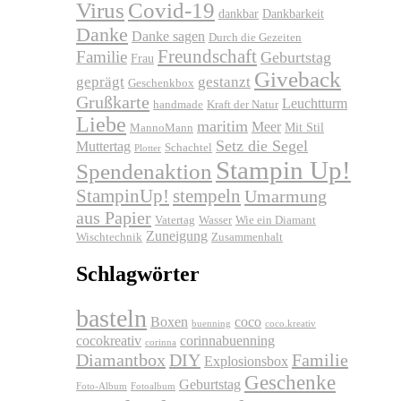
Virus
Covid-19
dankbar
Dankbarkeit
Danke
Danke sagen
Durch die Gezeiten
Freundschaft
Familie
Geburtstag
Frau
Giveback
geprägt
gestanzt
Geschenkbox
Grußkarte
Leuchtturm
handmade
Kraft der Natur
Liebe
maritim
Meer
Mit Stil
MannoMann
Setz die Segel
Muttertag
Schachtel
Plotter
Stampin Up!
Spendenaktion
stempeln
StampinUp!
Umarmung
aus Papier
Vatertag
Wasser
Wie ein Diamant
Zuneigung
Wischtechnik
Zusammenhalt
Schlagwörter
basteln
Boxen
coco
buenning
coco.kreativ
cocokreativ
corinnabuenning
corinna
Diamantbox
DIY
Familie
Explosionsbox
Geschenke
Geburtstag
Foto-Album
Fotoalbum