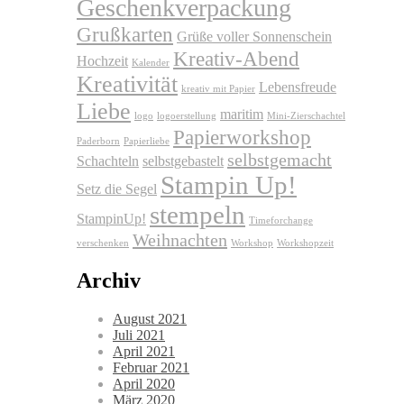
Geschenkverpackung
Grußkarten
Grüße voller Sonnenschein
Kreativ-Abend
Hochzeit
Kalender
Kreativität
Lebensfreude
kreativ mit Papier
Liebe
maritim
logo
logoerstellung
Mini-Zierschachtel
Papierworkshop
Paderborn
Papierliebe
selbstgemacht
Schachteln
selbstgebastelt
Stampin Up!
Setz die Segel
stempeln
StampinUp!
Timeforchange
Weihnachten
verschenken
Workshop
Workshopzeit
Archiv
August 2021
Juli 2021
April 2021
Februar 2021
April 2020
März 2020