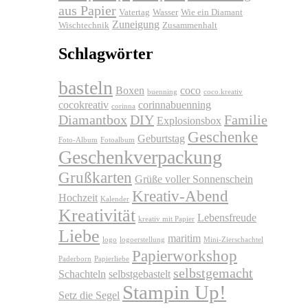
aus Papier
Vatertag
Wasser
Wie ein Diamant
Zuneigung
Wischtechnik
Zusammenhalt
Schlagwörter
basteln
Boxen
coco
buenning
coco.kreativ
cocokreativ
corinnabuenning
corinna
Diamantbox
DIY
Familie
Explosionsbox
Geschenke
Geburtstag
Foto-Album
Fotoalbum
Geschenkverpackung
Grußkarten
Grüße voller Sonnenschein
Kreativ-Abend
Hochzeit
Kalender
Kreativität
Lebensfreude
kreativ mit Papier
Liebe
maritim
logo
logoerstellung
Mini-Zierschachtel
Papierworkshop
Paderborn
Papierliebe
selbstgemacht
Schachteln
selbstgebastelt
Stampin Up!
Setz die Segel