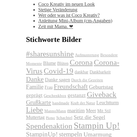
Coco Kreativ im neuen Look
Stetige Veränderung
Wer oder was ist Coco Kreativ?
Anleitung Mini-Album (cm-Angaben)
Zeit mit Mama. ❤
Stichworte Bilder
#sharesunshine
Aufmunterung
Besondere
Corona
Corona-
Blume
Blüten
Momente
Virus
Covid-19
dankbar
Dankbarkeit
Danke
Danke sagen
Durch die Gezeiten
Freundschaft
Familie
Geburtstag
Frau
Giveback
geprägt
gestanzt
Geschenkbox
Grußkarte
Leuchtturm
handmade
Kraft der Natur
Liebe
maritim
Meer
Mit Stil
MannoMann
Setz die Segel
Muttertag
Schachtel
Plotter
Stampin Up!
Spendenaktion
stempeln
StampinUp!
Umarmung