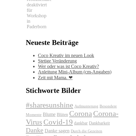
deaktiviert
für
Workshop
in
Paderborn
Neueste Beiträge
Coco Kreativ im neuen Look
Stetige Veränderung
Wer oder was ist Coco Kreativ?
Anleitung Mini-Album (cm-Angaben)
Zeit mit Mama. ❤
Stichworte Bilder
#sharesunshine
Aufmunterung
Besondere
Corona
Corona-
Blume
Blüten
Momente
Virus
Covid-19
dankbar
Dankbarkeit
Danke
Danke sagen
Durch die Gezeiten