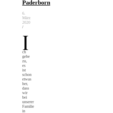
Paderborn
6.
März
2020
/
I
ch
gebe
zu,
es
ist
schon
etwas
her,
dass
wir
bei
unserer
Familie
in