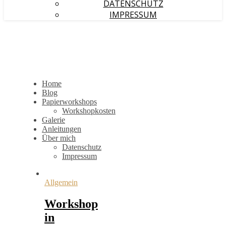
DATENSCHUTZ
IMPRESSUM
Home
Blog
Papierworkshops
Workshopkosten
Galerie
Anleitungen
Über mich
Datenschutz
Impressum
Allgemein
Workshop
in