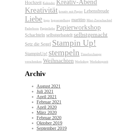
Kreativ-Abend
Hochzeit
Kalender
Kreativität
Lebensfreude
kreativ mit Papier
Liebe
maritim
logo
logoerstellung
Mini-Zierschachtel
Papierworkshop
Paderborn
Papierliebe
selbstgemacht
Schachteln
selbstgebastelt
Stampin Up!
Setz die Segel
stempeln
StampinUp!
Timeforchange
Weihnachten
verschenken
Workshop
Workshopzeit
Archiv
August 2021
Juli 2021
April 2021
Februar 2021
April 2020
März 2020
Februar 2020
Oktober 2019
September 2019