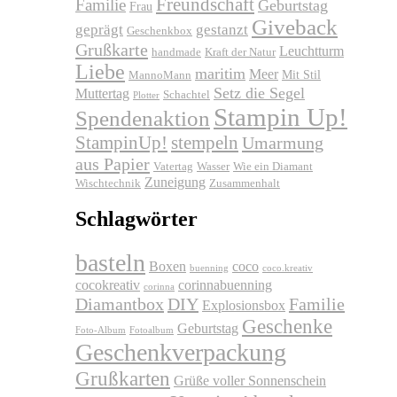
Freundschaft
Familie
Geburtstag
Frau
Giveback
geprägt
gestanzt
Geschenkbox
Grußkarte
Leuchtturm
handmade
Kraft der Natur
Liebe
maritim
Meer
Mit Stil
MannoMann
Setz die Segel
Muttertag
Schachtel
Plotter
Stampin Up!
Spendenaktion
stempeln
StampinUp!
Umarmung
aus Papier
Vatertag
Wasser
Wie ein Diamant
Zuneigung
Wischtechnik
Zusammenhalt
Schlagwörter
basteln
Boxen
coco
buenning
coco.kreativ
cocokreativ
corinnabuenning
corinna
Diamantbox
DIY
Familie
Explosionsbox
Geschenke
Geburtstag
Foto-Album
Fotoalbum
Geschenkverpackung
Grußkarten
Grüße voller Sonnenschein