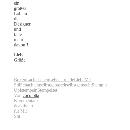
ein
großes
Lob an
die
Designer
und
bitte
mehr
davon!!!
Liebe
Grüße
Boxen
Lache
Leben
Lebensfreude
Liebe
Mit
Stil
Schachteln
selbstgebastelt
selbstgemacht
Stampin
Up!
stempeln
Stempelset
Von
cocolotta
Kommentare
deaktiviert
für Mit
Stil