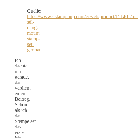
Quelle:
https://www2.stampinup.com/ecweb/product/151401/mit
stil-
cling-
mount-
stamp-
set-
german
Ich
dachte
mir
gerade,
das
verdient
einen
Beitrag.
Schon
als ich
das
Stempelset
das
erste
Mal