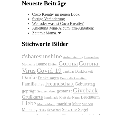
Neueste Beiträge
Coco Kreativ im neuen Look
Stetige Veränderung
Wer oder was ist Coco Kreativ?
Anleitung Mini-Album (cm-Angaben)
Zeit mit Mama. ❤
Stichworte Bilder
#sharesunshine
Aufmunterung
Besondere
Corona
Corona-
Blume
Blüten
Momente
Virus
Covid-19
dankbar
Dankbarkeit
Danke
Danke sagen
Durch die Gezeiten
Freundschaft
Familie
Geburtstag
Frau
Giveback
geprägt
gestanzt
Geschenkbox
Grußkarte
Leuchtturm
handmade
Kraft der Natur
Liebe
maritim
Meer
Mit Stil
MannoMann
Setz die Segel
Muttertag
Schachtel
Plotter