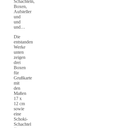
Schachteln,
Boxen,
Aufsteller
und
und
und…
Die
entstanden
Werke
unten
zeigen
drei
Boxen
für
Grußkarte
mit
den
Maßen
17 x
12 cm
sowie
eine
Schoki-
Schachtel