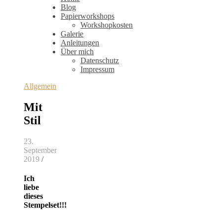
Blog
Papierworkshops
Workshopkosten
Galerie
Anleitungen
Über mich
Datenschutz
Impressum
Allgemein
Mit
Stil
23.
September
2019
/
Ich
liebe
dieses
Stempelset!!!