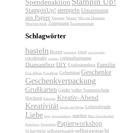
Stampin Up!
Spendenaktion
stempeln
StampinUp!
Umarmung
aus Papier
Vatertag
Wasser
Wie ein Diamant
Zuneigung
Wischtechnik
Zusammenhalt
Schlagwörter
basteln
Boxen
coco
buenning
coco.kreativ
cocokreativ
corinnabuenning
corinna
Diamantbox
DIY
Familie
Explosionsbox
Geschenke
Geburtstag
Foto-Album
Fotoalbum
Geschenkverpackung
Grußkarten
Grüße voller Sonnenschein
Kreativ-Abend
Hochzeit
Kalender
Kreativität
Lebensfreude
kreativ mit Papier
Liebe
maritim
logo
logoerstellung
Mini-Zierschachtel
Papierworkshop
Paderborn
Papierliebe
selbstgemacht
Schachteln
selbstgebastelt