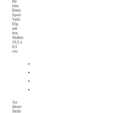
für
eine
Ritter
Sport
Tafel
65g
mit
den
Maßen
10,5 x
8,5
cm.
An
dieser
Stelle