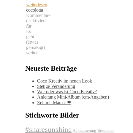
weiterlesen
cocolotta
Kommentare
deaktiviert
für
Es
geht
(etwas
gemäßigt)
weiter…
Neueste Beiträge
Coco Kreativ im neuen Look
Stetige Veränderung
Wer oder was ist Coco Kreativ?
Anleitung Mini-Album (cm-Angaben)
Zeit mit Mama. ❤
Stichworte Bilder
#sharesunshine
Aufmunterung
Besondere