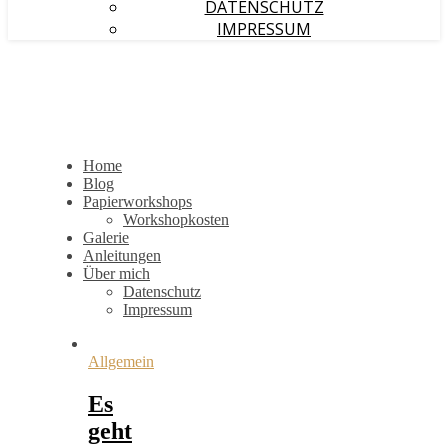
DATENSCHUTZ
IMPRESSUM
Home
Blog
Papierworkshops
Workshopkosten
Galerie
Anleitungen
Über mich
Datenschutz
Impressum
Allgemein
Es
geht