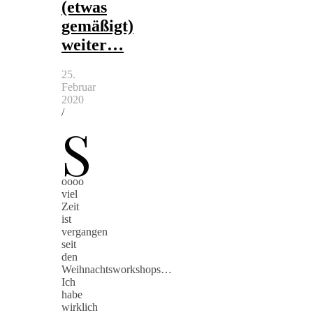
(etwas
gemäßigt)
weiter…
25.
Februar
2020
/
S
oooo
viel
Zeit
ist
vergangen
seit
den
Weihnachtsworkshops…
Ich
habe
wirklich