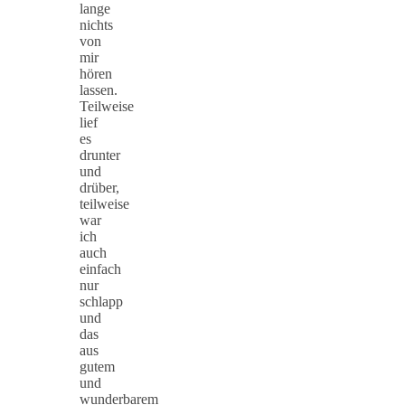
lange
nichts
von
mir
hören
lassen.
Teilweise
lief
es
drunter
und
drüber,
teilweise
war
ich
auch
einfach
nur
schlapp
und
das
aus
gutem
und
wunderbarem