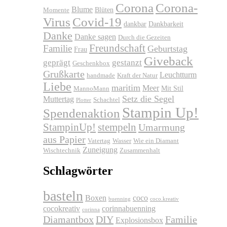
Corona
Corona-
Blume
Blüten
Momente
Virus
Covid-19
dankbar
Dankbarkeit
Danke
Danke sagen
Durch die Gezeiten
Freundschaft
Familie
Geburtstag
Frau
Giveback
geprägt
gestanzt
Geschenkbox
Grußkarte
Leuchtturm
handmade
Kraft der Natur
Liebe
maritim
Meer
Mit Stil
MannoMann
Setz die Segel
Muttertag
Schachtel
Plotter
Stampin Up!
Spendenaktion
stempeln
StampinUp!
Umarmung
aus Papier
Vatertag
Wasser
Wie ein Diamant
Zuneigung
Wischtechnik
Zusammenhalt
Schlagwörter
basteln
Boxen
coco
buenning
coco.kreativ
cocokreativ
corinnabuenning
corinna
Diamantbox
DIY
Familie
Explosionsbox