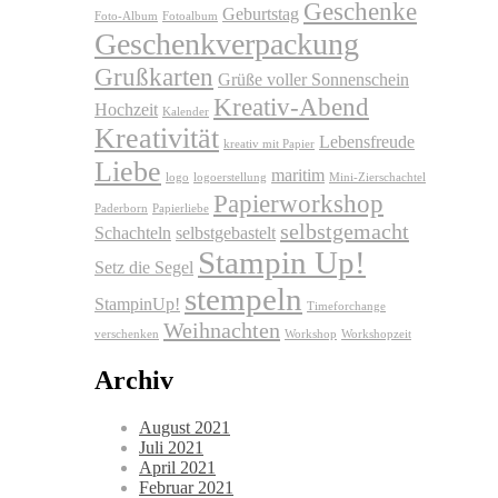
Geschenke
Geburtstag
Foto-Album
Fotoalbum
Geschenkverpackung
Grußkarten
Grüße voller Sonnenschein
Kreativ-Abend
Hochzeit
Kalender
Kreativität
Lebensfreude
kreativ mit Papier
Liebe
maritim
logo
logoerstellung
Mini-Zierschachtel
Papierworkshop
Paderborn
Papierliebe
selbstgemacht
Schachteln
selbstgebastelt
Stampin Up!
Setz die Segel
stempeln
StampinUp!
Timeforchange
Weihnachten
verschenken
Workshop
Workshopzeit
Archiv
August 2021
Juli 2021
April 2021
Februar 2021